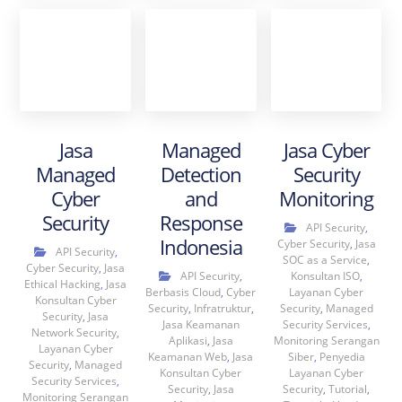
Jasa
Managed
Jasa Cyber
Managed
Detection
Security
Cyber
and
Monitoring
Security
Response
API Security
,
Indonesia
Cyber Security
,
Jasa
API Security
,
SOC as a Service
,
Cyber Security
,
Jasa
API Security
,
Konsultan ISO
,
Ethical Hacking
,
Jasa
Berbasis Cloud
,
Cyber
Layanan Cyber
Konsultan Cyber
Security
,
Infratruktur
,
Security
,
Managed
Security
,
Jasa
Jasa Keamanan
Security Services
,
Network Security
,
Aplikasi
,
Jasa
Monitoring Serangan
Layanan Cyber
Keamanan Web
,
Jasa
Siber
,
Penyedia
Security
,
Managed
Konsultan Cyber
Layanan Cyber
Security Services
,
Security
,
Jasa
Security
,
Tutorial
,
Monitoring Serangan