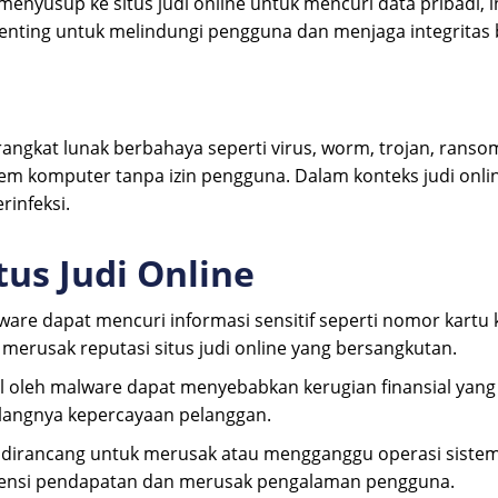
menyusup ke situs judi online untuk mencuri data pribadi, i
penting untuk melindungi pengguna dan menjaga integritas b
rangkat lunak berbahaya seperti virus, worm, trojan, rans
em komputer tanpa izin pengguna. Dalam konteks judi onlin
rinfeksi.
us Judi Online
are dapat mencuri informasi sensitif seperti nomor kartu kred
merusak reputasi situs judi online yang bersangkutan.
 oleh malware dapat menyebabkan kerugian finansial yang sig
ilangnya kepercayaan pelanggan.
 dirancang untuk merusak atau mengganggu operasi siste
 potensi pendapatan dan merusak pengalaman pengguna.