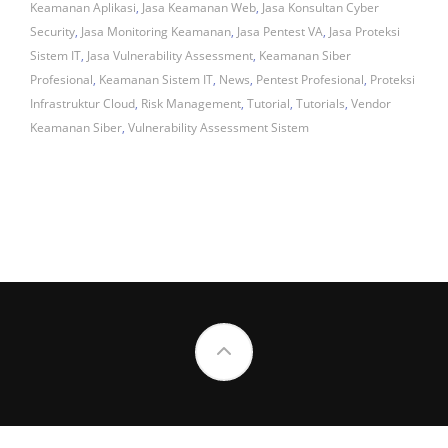
Keamanan Aplikasi
,
Jasa Keamanan Web
,
Jasa Konsultan Cyber
Security
,
Jasa Monitoring Keamanan
,
Jasa Pentest VA
,
Jasa Proteksi
Sistem IT
,
Jasa Vulnerability Assessment
,
Keamanan Siber
Profesional
,
Keamanan Sistem IT
,
News
,
Pentest Profesional
,
Proteksi
Infrastruktur Cloud
,
Risk Management
,
Tutorial
,
Tutorials
,
Vendor
Keamanan Siber
,
Vulnerability Assessment Sistem