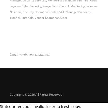
Managed Security Services
,
Monitoring Serangan Siber
,
Penyedia
Layanan Cyber Security
,
Penyedia SOC untuk Monitoring Jaringan
Nasional
,
Security Operation Center
,
SOC Managed Services
,
Tutorial
,
Tutorials
,
Vendor Keamanan Siber
Comments are disabled.
Copyright © 2026 All Rights Reserved.
Statcounter code invalid. Insert a fresh copy.