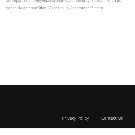
Serangan Siber
,
Penyedia Layanan Cyber Security
,
Tutorial
,
Tutorials
,
Vendor Keamanan Siber
,
Vulnerability Assessment Sistem
Privacy Policy
Contact Us