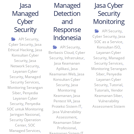
Jasa
Managed
Jasa Cyber
Managed
Detection
Security
Cyber
and
Monitoring
Security
Response
API Security
,
Indonesia
Cyber Security
,
Jasa
API Security
,
SOC as a Service
,
Cyber Security
,
Jasa
API Security
,
Konsultan ISO
,
Ethical Hacking
,
Jasa
Berbasis Cloud
,
Cyber
Layanan Cyber
Konsultan Cyber
Security
,
Infratruktur
,
Security
,
Managed
Security
,
Jasa
Jasa Keamanan
Security Services
,
Network Security
,
Aplikasi
,
Jasa
Monitoring Serangan
Layanan Cyber
Keamanan Web
,
Jasa
Siber
,
Penyedia
Security
,
Managed
Konsultan Cyber
Layanan Cyber
Security Services
,
Security
,
Jasa
Security
,
Tutorial
,
Monitoring Serangan
Monitoring
Tutorials
,
Vendor
Siber
,
Penyedia
Keamanan
,
Jasa
Keamanan Siber
,
Layanan Cyber
Pentest VA
,
Jasa
Vulnerability
Security
,
Penyedia
Proteksi Sistem IT
,
Assessment Sistem
SOC untuk Monitoring
Jasa Vulnerability
Jaringan Nasional
,
Assessment
,
Security Operation
Keamanan Siber
Center
,
SOC
Profesional
,
Managed Services
,
Keamanan Sistem IT
,