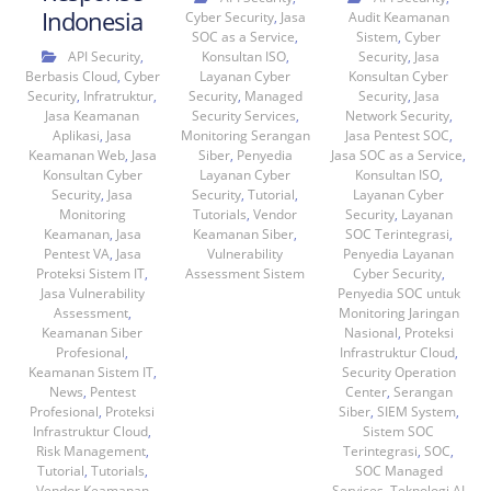
Indonesia
Cyber Security
,
Jasa
Audit Keamanan
SOC as a Service
,
Sistem
,
Cyber
API Security
,
Konsultan ISO
,
Security
,
Jasa
Berbasis Cloud
,
Cyber
Layanan Cyber
Konsultan Cyber
Security
,
Infratruktur
,
Security
,
Managed
Security
,
Jasa
Jasa Keamanan
Security Services
,
Network Security
,
Aplikasi
,
Jasa
Monitoring Serangan
Jasa Pentest SOC
,
Keamanan Web
,
Jasa
Siber
,
Penyedia
Jasa SOC as a Service
,
Konsultan Cyber
Layanan Cyber
Konsultan ISO
,
Security
,
Jasa
Security
,
Tutorial
,
Layanan Cyber
Monitoring
Tutorials
,
Vendor
Security
,
Layanan
Keamanan
,
Jasa
Keamanan Siber
,
SOC Terintegrasi
,
Pentest VA
,
Jasa
Vulnerability
Penyedia Layanan
Proteksi Sistem IT
,
Assessment Sistem
Cyber Security
,
Jasa Vulnerability
Penyedia SOC untuk
Assessment
,
Monitoring Jaringan
Keamanan Siber
Nasional
,
Proteksi
Profesional
,
Infrastruktur Cloud
,
Keamanan Sistem IT
,
Security Operation
News
,
Pentest
Center
,
Serangan
Profesional
,
Proteksi
Siber
,
SIEM System
,
Infrastruktur Cloud
,
Sistem SOC
Risk Management
,
Terintegrasi
,
SOC
,
Tutorial
,
Tutorials
,
SOC Managed
Vendor Keamanan
Services
,
Teknologi AI